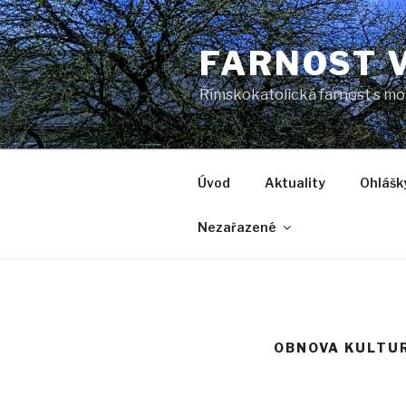
Přejít
k
FARNOST 
obsahu
webu
Římskokatolická farnost s mo
Úvod
Aktuality
Ohlášk
Nezařazené
OBNOVA KULTUR