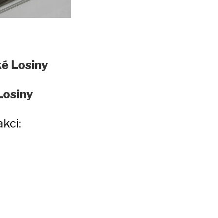
é Losiny
Losiny
kci: