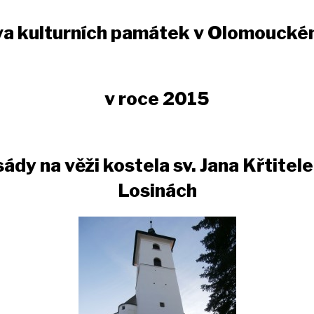
a kulturních památek v Olomouckém
v roce 2015
dy na věži kostela sv. Jana Křtitel
Losinách