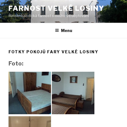
Přejít
FARNOST VELKÉ LOSINY
k
Římskokatolická farnost s možností ubytování
obsahu
webu
Menu
FOTKY POKOJŮ FARY VELKÉ LOSINY
Foto: