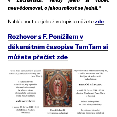
v Eucharistii. Tehdy jsem si vůbec
neuvědomoval, o jakou milost se jedná.“
Nahlédnout do jeho životopisu můžete
zde
Rozhovor s F. Ponížilem v
děkanátním časopise TamTam si
můžete přečíst zde