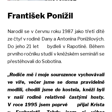
František Ponížil
Narodil se v červnu roku 1987 jako třetí dítě
ze čtyř v rodině Dany a Antonína Ponížilových.
Do jeho 21 let bydleli v Rapotíně. Během
prvního ročníku studií v kněžském semináři se
přestěhovali do Sobotína.
„Rodiče mě i moje sourozence vychovávali
ve víře, večer jsme se doma pravidelně
modlili, chodili jsme do kostela, kněží byli
v naší rodině relativně častými hosty.
V roce 1995 jsem poprvé přijal Krista