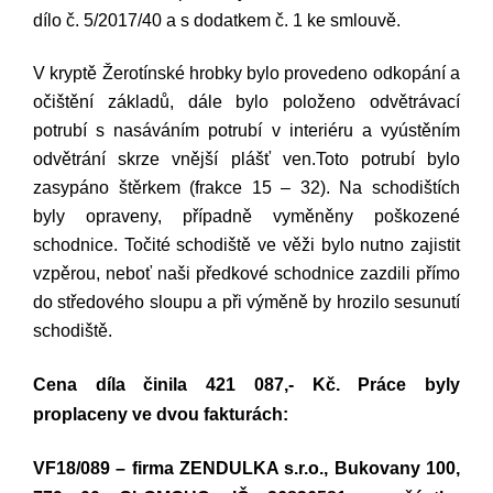
dílo č. 5/2017/40 a s dodatkem č. 1 ke smlouvě.
V kryptě Žerotínské hrobky bylo provedeno odkopání a
očištění základů, dále bylo položeno odvětrávací
potrubí s nasáváním potrubí v interiéru a vyústěním
odvětrání skrze vnější plášť ven.Toto potrubí bylo
zasypáno štěrkem (frakce 15 – 32). Na schodištích
byly opraveny, případně vyměněny poškozené
schodnice. Točité schodiště ve věži bylo nutno zajistit
vzpěrou, neboť naši předkové schodnice zazdili přímo
do středového sloupu a při výměně by hrozilo sesunutí
schodiště.
Cena díla činila 421 087,- Kč. Práce byly
proplaceny ve dvou fakturách:
VF18/089 – firma ZENDULKA s.r.o., Bukovany 100,