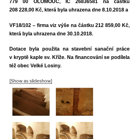
779 00 OLOMOUC, IČ 26836581 na částku
208 228,00 Kč, která byla uhrazena dne 8.10.2018 a
VF18/102 – firma viz výše na částku 212 859,00 Kč,
která byla uhrazena dne 30.10.2018.
Dotace byla použita na stavební sanační práce
v kryptě kaple sv. Kříže. Na financování se podílela
též obec Velké Losiny.
[Show as slideshow]