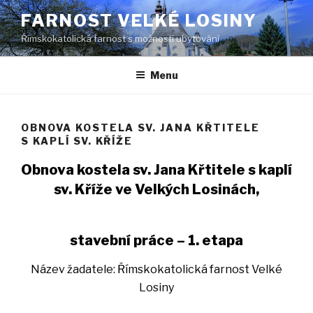
Přejít
FARNOST VELKÉ LOSINY
k
Římskokatolická farnost s možností ubytování
obsahu
webu
Menu
OBNOVA KOSTELA SV. JANA KŘTITELE
S KAPLÍ SV. KŘÍŽE
Obnova kostela sv. Jana Křtitele s kaplí
sv. Kříže ve Velkých Losinách,
stavební práce – 1. etapa
Název žadatele: Římskokatolická farnost Velké
Losiny