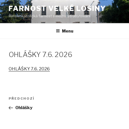
Přejít
FARNOST VELKÉ LOSINY
k
Římskokatolická farnost s možností ubytování
obsahu
webu
Menu
OHLÁŠKY 7.6. 2026
OHLÁŠKY 7.6. 2026
Navigace
PŘEDCHOZÍ
Předchozí
pro
příspěvek
Ohlášky
příspěvek