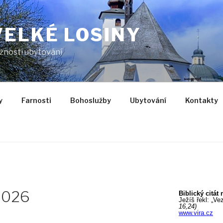
VELKÉ LOSINY
žností ubytování
y
Farnosti
Bohoslužby
Ubytování
Kontakty
2026