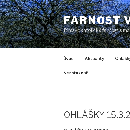
Přejít
k
FARNOST 
obsahu
webu
Římskokatolická farnost s mo
Úvod
Aktuality
Ohlášk
Nezařazené
OHLÁŠKY 15.3.