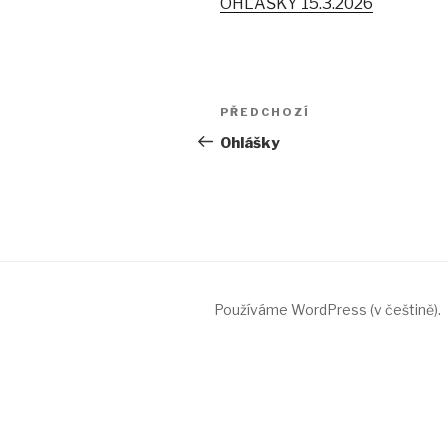
OHLÁŠKY 15.3.2026
Navigace
PŘEDCHOZÍ
Předchozí
pro
příspěvek
Ohlášky
příspěvek
Používáme WordPress (v češtině).