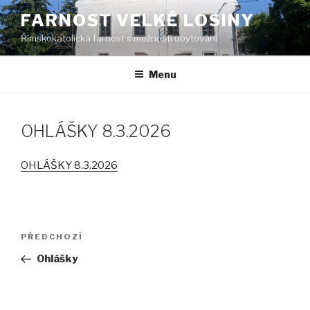
Přejít
FARNOST VELKÉ LOSINY
k
Římskokatolická farnost s možností ubytování
obsahu
webu
Menu
OHLÁŠKY 8.3.2026
OHLÁŠKY 8.3.2026
Navigace
PŘEDCHOZÍ
Předchozí
pro
příspěvek
Ohlášky
příspěvek