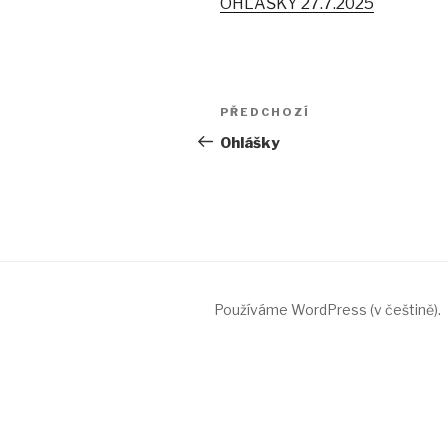
OHLÁŠKY 27.7.2025
Navigace
PŘEDCHOZÍ
Předchozí
pro
příspěvek
Ohlášky
příspěvek
Používáme WordPress (v češtině).