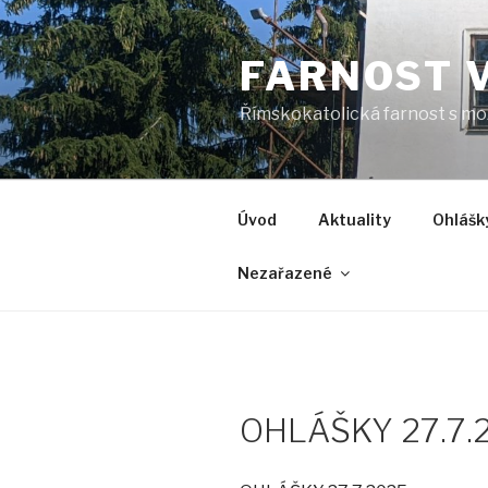
Přejít
k
FARNOST 
obsahu
webu
Římskokatolická farnost s mo
Úvod
Aktuality
Ohlášk
Nezařazené
OHLÁŠKY 27.7.