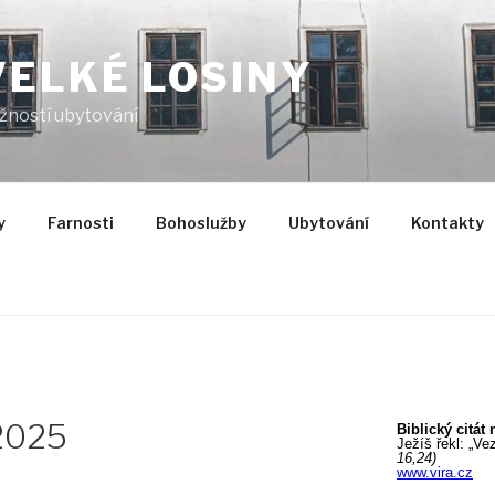
VELKÉ LOSINY
žností ubytování
y
Farnosti
Bohoslužby
Ubytování
Kontakty
2025