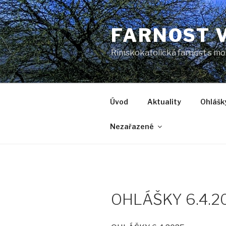
Přejít
k
FARNOST 
obsahu
webu
Římskokatolická farnost s mo
Úvod
Aktuality
Ohlášk
Nezařazené
OHLÁŠKY 6.4.2