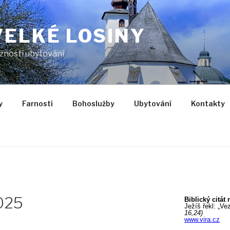
VELKÉ LOSINY
žností ubytování
y
Farnosti
Bohoslužby
Ubytování
Kontakty
025