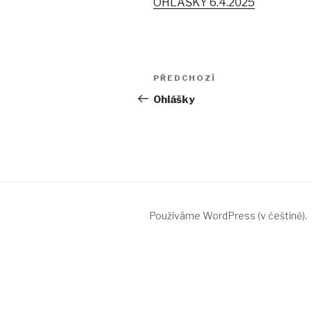
OHLÁŠKY 6.4.2025
Navigace
PŘEDCHOZÍ
Předchozí
pro
příspěvek
Ohlášky
příspěvek
Používáme WordPress (v češtině).